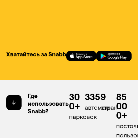
Хватайтесь за Snabb
30
335
9
85
Где
использовать
0+
00
автомоек
стран
Snabb?
0+
парковок
постоя
пользо