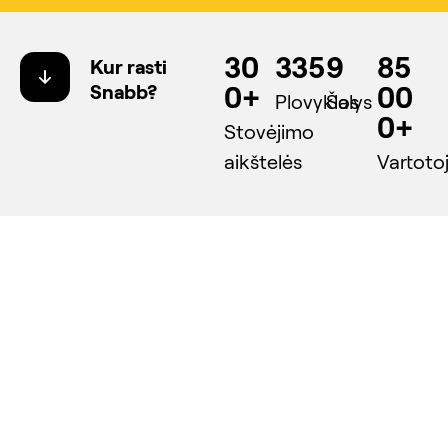
30
335
9
85
Kur rasti
Snabb?
0+
00
Plovyklos
Šalys
0+
Stovėjimo
aikštelės
Vartoto