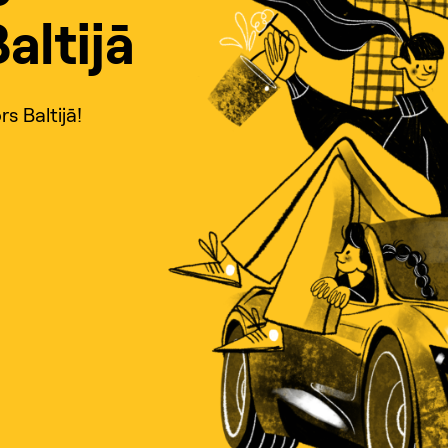
altijā
s Baltijā!