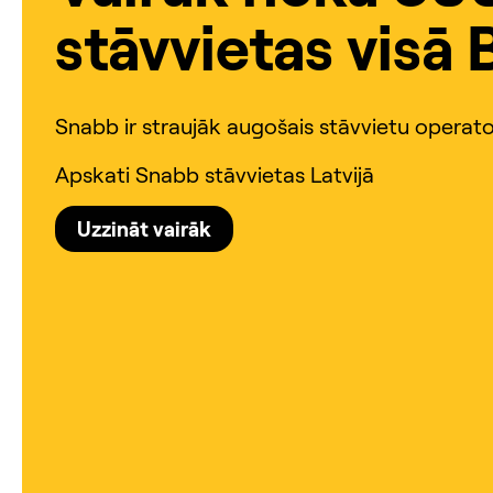
stāvvietas visā B
Snabb ir straujāk augošais stāvvietu operator
Apskati Snabb stāvvietas Latvijā
Uzzināt vairāk