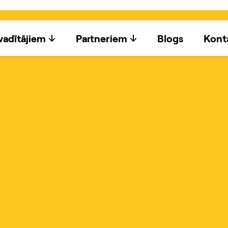
adītājiem
Partneriem
Blogs
Kont