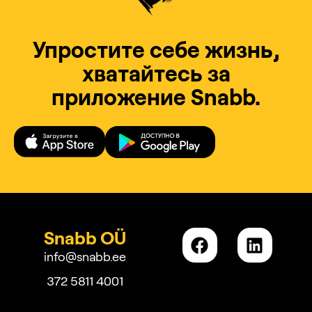
Упростите себе жизнь,
хватайтесь за
приложение Snabb.
Snabb OÜ
info@snabb.ee
372 5811 4001