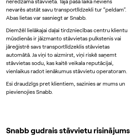
neredzama stāvvieta. Tajā pašā laikā neviens
nevarēs atstāt savu transportlīdzekli tur “peldam”.
Abas lietas var sasniegt ar Snabb.
Diemžēl lielākajai daļai tirdzniecības centru klientu
mūsdienās ir jāizmanto stāvvietas pulkstenis vai
jāreģistrē savs transportlīdzeklis stāvvietas
automātā. Ja viņi to aizmirst, viņi riskē saņemt
stāvvietas sodu, kas kaitē veikala reputācijai,
vienlaikus radot ienākumus stāvvietu operatoram.
Esi draudzīgs pret klientiem, sazinies ar mums un
pievienojies Snabb.
Snabb gudrais stāvvietu risinājums