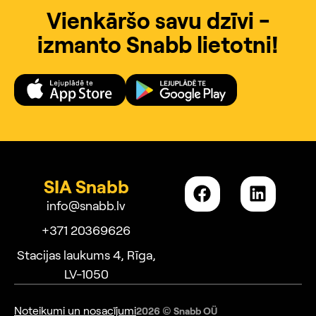
Vienkāršo savu dzīvi -
izmanto Snabb lietotni!
SIA Snabb
info@snabb.lv
+371 20369626
Stacijas laukums 4, Rīga,
LV-1050
Noteikumi un nosacījumi
2026 © Snabb OÜ