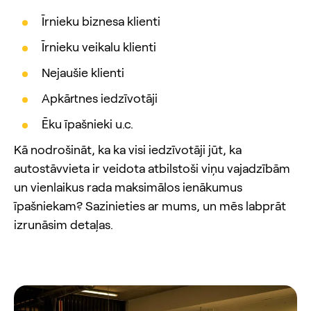
Īrnieku biznesa klienti
Īrnieku veikalu klienti
Nejaušie klienti
Apkārtnes iedzīvotāji
Ēku īpašnieki u.c.
Kā nodrošināt, ka ka visi iedzīvotāji jūt, ka
autostāvvieta ir veidota atbilstoši viņu vajadzībām
un vienlaikus rada maksimālos ienākumus
īpašniekam? Sazinieties ar mums, un mēs labprāt
izrunāsim detaļas.