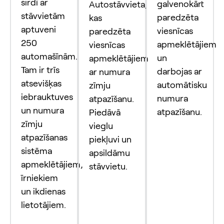
sirdī ar
galvenokārt
Autostāvvieta,
stāvvietām
paredzēta
kas
aptuveni
viesnīcas
paredzēta
250
apmeklētājiem
viesnīcas
automašīnām.
un
apmeklētājiem
Tam ir trīs
darbojas ar
ar numura
atsevišķas
automātisku
zīmju
iebrauktuves
numura
atpazīšanu.
un numura
atpazīšanu.
Piedāvā
zīmju
vieglu
atpazīšanas
piekļuvi un
sistēma
apsildāmu
apmeklētājiem,
stāvvietu.
īrniekiem
un ikdienas
lietotājiem.