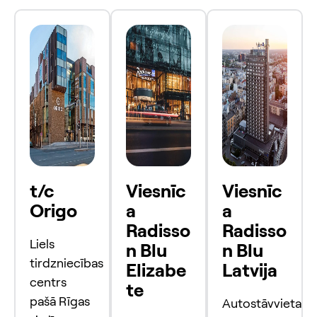
t/c
Viesnīc
Viesnīc
Origo
a
a
Radisso
Radisso
Liels
n Blu
n Blu
tirdzniecības
Elizabe
Latvija
centrs
te
pašā Rīgas
Autostāvvieta