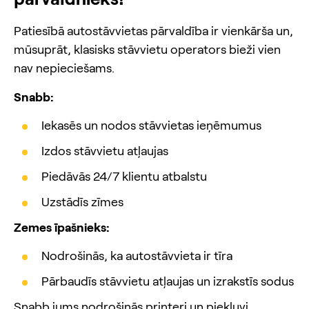
Patiesībā autostāvvietas pārvaldība ir vienkārša un,
mūsuprāt, klasisks stāvvietu operators bieži vien
nav nepieciešams.
Snabb:
Iekasēs un nodos stāvvietas ieņēmumus
Izdos stāvvietu atļaujas
Piedāvās 24/7 klientu atbalstu
Uzstādīs zīmes
Zemes īpašnieks:
Nodrošinās, ka autostāvvieta ir tīra
Pārbaudīs stāvvietu atļaujas un izrakstīs sodus
Snabb jums nodrošinās printeri un piekļuvi