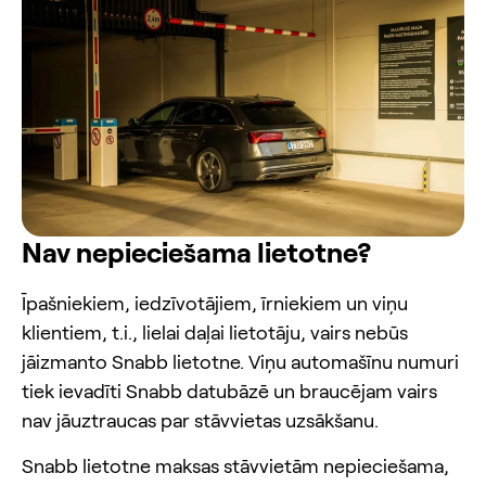
Nav nepieciešama lietotne?
Īpašniekiem, iedzīvotājiem, īrniekiem un viņu
klientiem, t.i., lielai daļai lietotāju, vairs nebūs
jāizmanto Snabb lietotne. Viņu automašīnu numuri
tiek ievadīti Snabb datubāzē un braucējam vairs
nav jāuztraucas par stāvvietas uzsākšanu.
Snabb lietotne maksas stāvvietām nepieciešama,