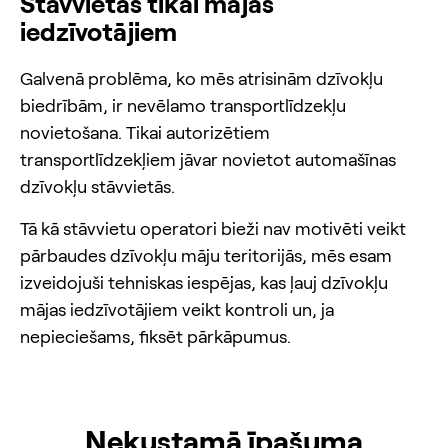
Stāvvietas tikai mājas
iedzīvotājiem
Galvenā problēma, ko mēs atrisinām dzīvokļu
biedrībām, ir nevēlamo transportlīdzekļu
novietošana. Tikai autorizētiem
transportlīdzekļiem jāvar novietot automašīnas
dzīvokļu stāvvietās.
Tā kā stāvvietu operatori bieži nav motivēti veikt
pārbaudes dzīvokļu māju teritorijās, mēs esam
izveidojuši tehniskas iespējas, kas ļauj dzīvokļu
mājas iedzīvotājiem veikt kontroli un, ja
nepieciešams, fiksēt pārkāpumus.
Nekustamā īpašuma