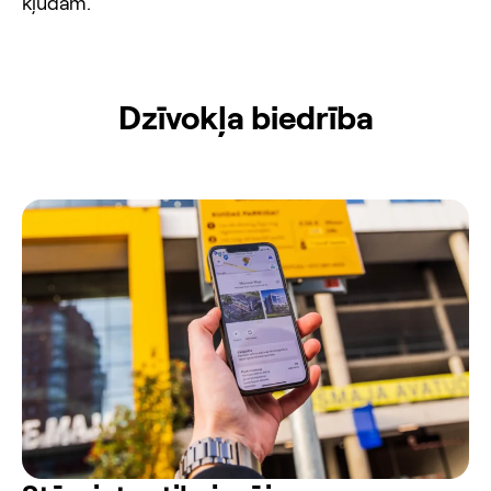
kļūdām.
Dzīvokļa biedrība