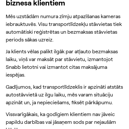
biznesa klientiem
Mēs uzstādām numura zīmju atpazīšanas kameras
iebrauktuvēs. Visu transportlīdzekļu stāvvietas tiek
automātiski reģistrētas un bezmaksas stāvvietas
periods sākas uzreiz.
Ja klients vēlas palikt ilgāk par atļauto bezmaksas
laiku, viņš var maksāt par stāvvietu, izmantojot
Snabb lietotni vai izmantot citas maksājuma
iespējas.
Gadījumos, kad transportlīdzeklis ir apzināti atstāts
autostāvvietā uz ilgu laiku, mēs varam situāciju
apzināt un, ja nepieciešams, fiksēt pārkāpumu.
Vissvarīgākais, ka godīgiem klientiem nav jāveic
papildu darbības vai jāsaņem sods par nejaušām