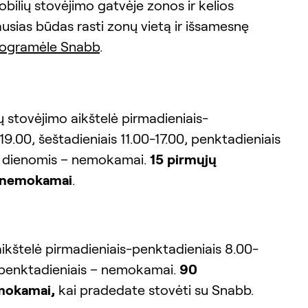
bilių stovėjimo gatvėje zonos ir kelios
sias būdas rasti zonų vietą ir išsamesnę
rogramėle Snabb
.
stovėjimo aikštelė pirmadieniais-
9.00, šeštadieniais 11.00-17.00, penktadieniais
ių dienomis – nemokamai.
15
pirmųjų
 nemokamai
.
kštelė pirmadieniais-penktadieniais 8.00-
s-penktadieniais – nemokamai.
90
mokamai,
kai pradedate stovėti su Snabb.