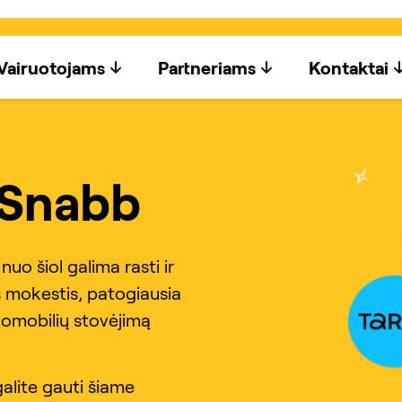
Vairuotojams
Partneriams
Kontaktai
 Snabb
uo šiol galima rasti ir
 mokestis, patogiausia
tomobilių stovėjimą
galite gauti šiame