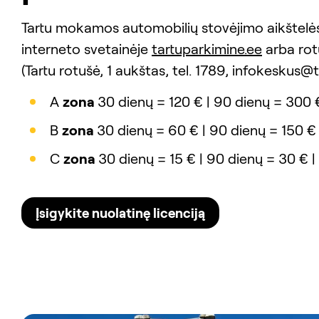
Tartu mokamos automobilių stovėjimo aikštelės 
interneto svetainėje
tartuparkimine.ee
arba rot
(Tartu rotušė, 1 aukštas, tel. 1789, infokeskus@t
A
zona
30 dienų = 120 € | 90 dienų = 300 
B
zona
30 dienų = 60 € | 90 dienų = 150 €
C
zona
30 dienų = 15 € | 90 dienų = 30 € 
Įsigykite nuolatinę licenciją