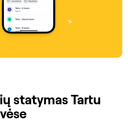
ų statymas Tartu
tvėse