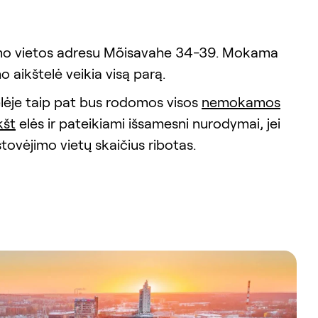
imo vietos adresu Mõisavahe 34-39. Mokama
 aikštelė veikia visą parą.
lėje taip pat bus rodomos visos
nemokamos
kšt
elės ir pateikiami išsamesni nurodymai, jei
vėjimo vietų skaičius ribotas.