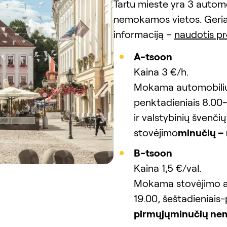
Tartu mieste yra 3 automo
nemokamos vietos. Geriau
informaciją –
naudotis p
A-tsoon
Kaina 3 €/h.
Mokama automobilių 
penktadieniais 8.00-1
ir valstybinių švenč
stovėjimo
minučių –
B-tsoon
Kaina 1,5 €/val.
Mokama stovėjimo ai
19.00, šeštadieniai
pirmųjų
minučių ne