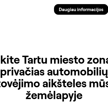
Daugiau informacijos
kite Tartu miesto zona
privačias automobilių
tovėjimo aikšteles mū
žemėlapyje