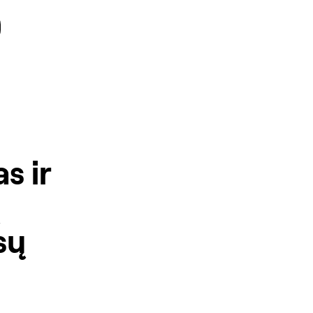
s ir
sų