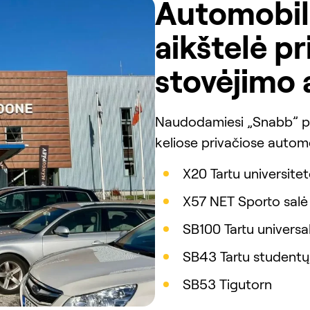
Automobil
aikštelė p
stovėjimo 
Naudodamiesi „Snabb” pro
keliose privačiose automo
X20 Tartu universitet
X57 NET Sporto salė
SB100 Tartu universa
SB43 Tartu studentų
SB53 Tigutorn