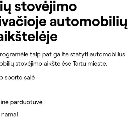
ių stovėjimo
rivačioje automobilių
aikštelėje
gramėle taip pat galite statyti automobilius
bilių stovėjimo aikštelėse Tartu mieste.
o sporto salė
linė parduotuvė
 namai