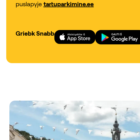
puslapyje
tartuparkimine.ee
Griebk Snabb