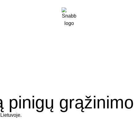
ą pinigų grąžinim
Lietuvoje.