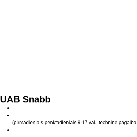
UAB Snabb
info@snabb.lt
+370 6747 1642
(pirmadieniais-penktadieniais 9-17 val., techninė pagalba
Veerenni 40a, Tallinn 10138