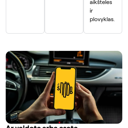
aikšteles
ir
plovyklas.
Ar valdote arba esate