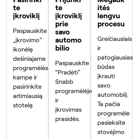
te
te
itės
įkroviklį
įkroviklį
lengvu
prie
procesu
Paspauskite
savo
Greičiausiais
automo
„įkrovimo”
bilio
ir
ikonėlę
patogiausias
dešiniajame
Paspauskite
būdas
programėlės
“Pradėti”
įkrauti
kampe ir
Snabb
savo
pasirinkite
programėlėje
automobilį.
artimiausią
ir
Ta pačia
stotelę.
įkrovimas
programėle
prasidės.
pasieksite
stovėjimo