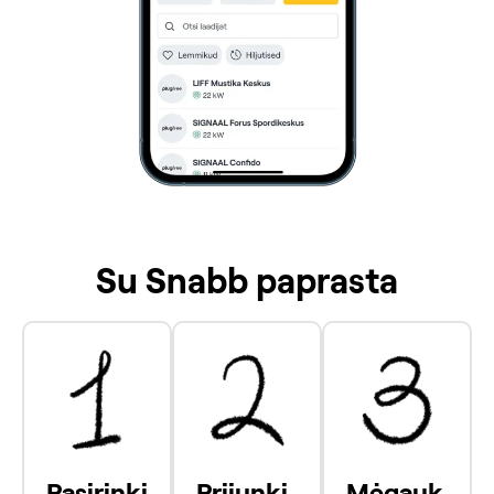
Su Snabb paprasta
Pasirinki
Prijunki
Mėgauk