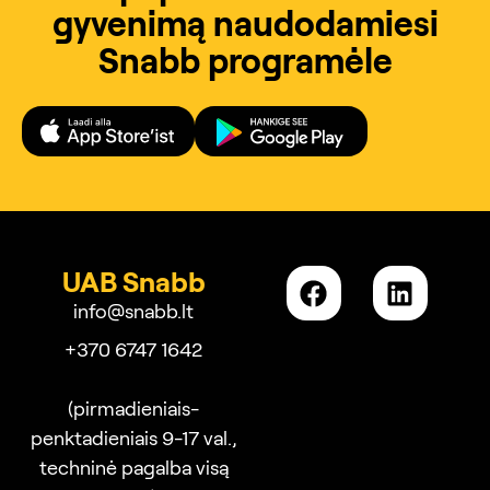
gyvenimą naudodamiesi
Snabb programėle
UAB Snabb
info@snabb.lt
+370 6747 1642
(pirmadieniais-
penktadieniais 9-17 val.,
techninė pagalba visą