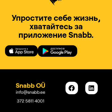
Упростите себе жизнь,
хватайтесь за
приложение Snabb.
Snabb OÜ
info@snabb.ee
372 5811 4001