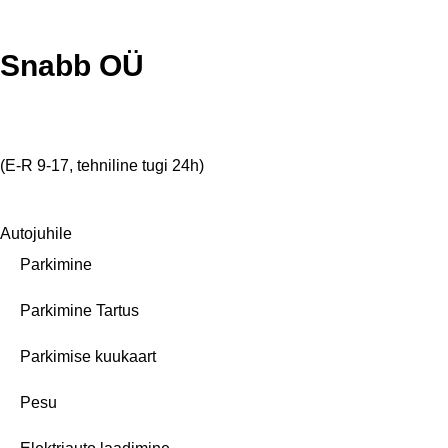
Snabb OÜ
info@snabb.ee
+372 5811 4001
(E-R 9-17, tehniline tugi 24h)
Veerenni 40a, Tallinn 10138
Autojuhile
Parkimine
Parkimine Tartus
Parkimise kuukaart
Pesu