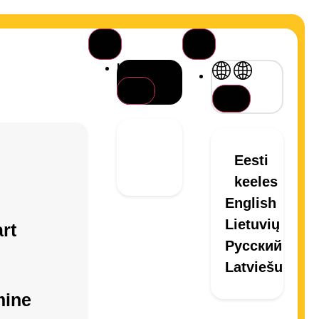
Haara äpp
Eesti
keeles
English
Lietuvių
rt
Русский
Latviešu
mine