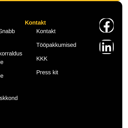
Kontakt
 Snabb
Kontakt
Tööpakkumised
korraldus
KKK
le
Press kit
le
Kontakt
Tööpakkumised
eskkond
KKK
 Snabb
Press kit
korraldus