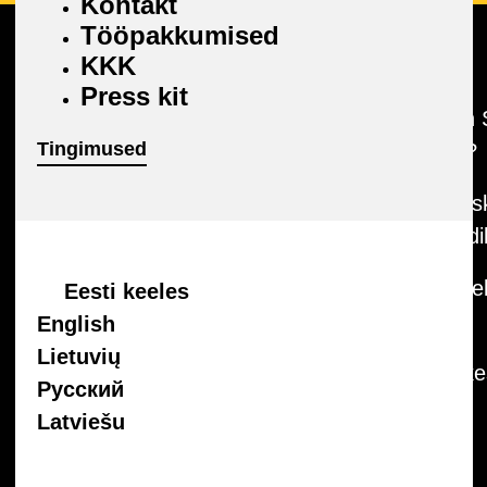
Kontakt
Tööpakkumised
KKK
Autojuhile
Partnerile
Press kit
Parkimine
Miks on
Tingimused
kasulik?
Parkimine Tartus
Parkimis
Parkimise
ärikliendi
kuukaart
Pesulate
Eesti keeles
Pesu
English
Snabb
Lietuvių
Elektriauto
haldusk
Русский
laadimine
Miks on
Latviešu
kasulik?
Parkimistrahvid
Parkimis