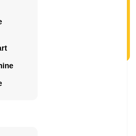
e
rt
mine
e