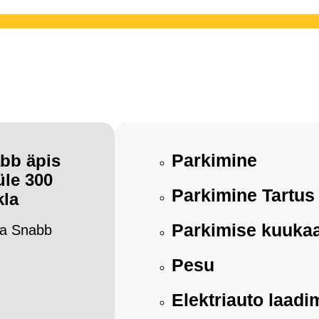
Parkimine
bb äpis
üle 300
Parkimine Tartus
kla
Parkimise kuukaa
a Snabb
Pesu
Elektriauto laadi