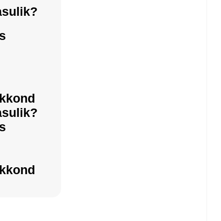
sulik?
s
skkond
sulik?
s
skkond