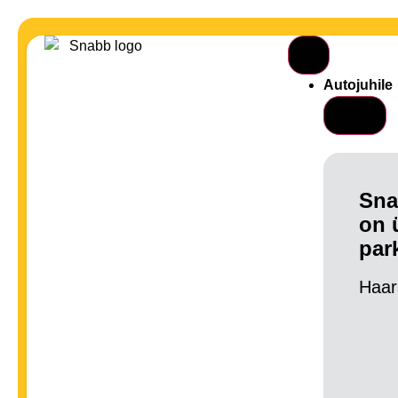
Autojuhile
Sna
on 
par
Haar