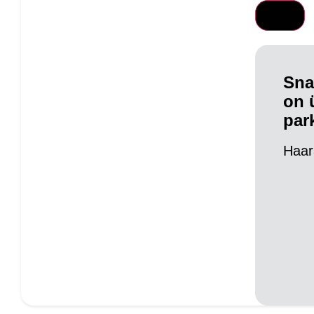
Sna
on 
par
Haar