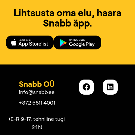
Lihtsusta oma elu, haara
Snabb äpp.
Snabb OÜ
info@snabb.ee
+372 5811 4001
(E-R 9-17, tehniline tugi
24h)