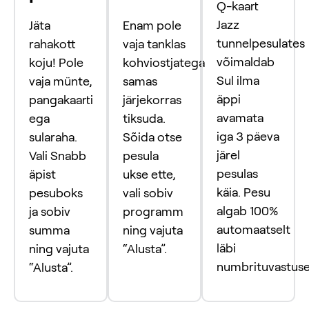
Q-kaart
Jazz
Jäta
Enam pole
tunnelpesulates
rahakott
vaja tanklas
võimaldab
koju! Pole
kohviostjatega
Sul ilma
vaja münte,
samas
äppi
pangakaarti
järjekorras
avamata
ega
tiksuda.
iga 3 päeva
sularaha.
Sõida otse
järel
Vali Snabb
pesula
pesulas
äpist
ukse ette,
käia. Pesu
pesuboks
vali sobiv
algab 100%
ja sobiv
programm
automaatselt
summa
ning vajuta
läbi
ning vajuta
“Alusta”.
numbrituvastuse
“Alusta”.