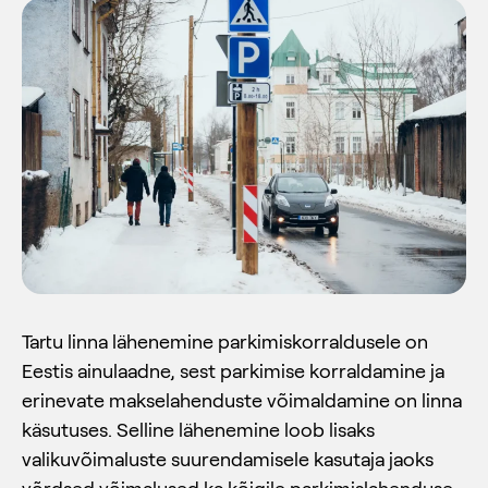
Tartu linna lähenemine parkimiskorraldusele on
Eestis ainulaadne, sest parkimise korraldamine ja
erinevate makselahenduste võimaldamine on linna
käsutuses. Selline lähenemine loob lisaks
valikuvõimaluste suurendamisele kasutaja jaoks
võrdsed võimalused ka kõigile parkimislahenduse