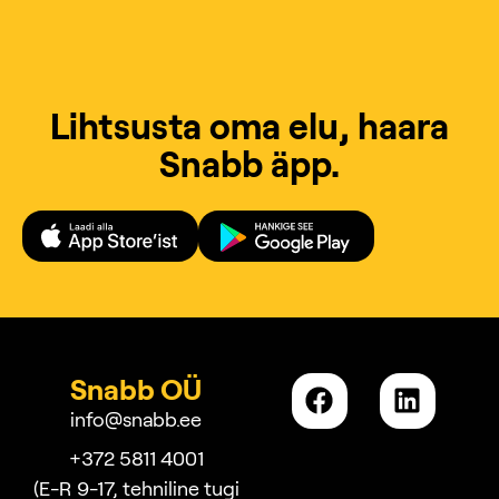
Lihtsusta oma elu, haara
Snabb äpp.
Snabb OÜ
info@snabb.ee
+372 5811 4001
(E-R 9-17, tehniline tugi