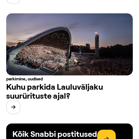
parkimine
,
uudised
Kuhu parkida Lauluväljaku
suurürituste ajal?
Kõik Snabbi postitused