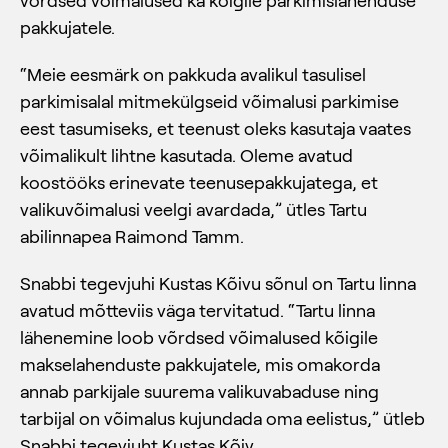
pakkujatele.
“Meie eesmärk on pakkuda avalikul tasulisel
parkimisalal mitmekülgseid võimalusi parkimise
eest tasumiseks, et teenust oleks kasutaja vaates
võimalikult lihtne kasutada. Oleme avatud
koostööks erinevate teenusepakkujatega, et
valikuvõimalusi veelgi avardada,” ütles Tartu
abilinnapea Raimond Tamm.
Snabbi tegevjuhi Kustas Kõivu sõnul on Tartu linna
avatud mõtteviis väga tervitatud. “Tartu linna
lähenemine loob võrdsed võimalused kõigile
makselahenduste pakkujatele, mis omakorda
annab parkijale suurema valikuvabaduse ning
tarbijal on võimalus kujundada oma eelistus,” ütleb
Snabbi tegevjuht Kustas Kõiv.