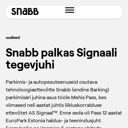
uudised
Snabb palkas Signaali
tegevjuhi
Parkimis- ja autopesuteenuseid osutava
tehnoloogiaettevõtte Snabb (endine Barking)
parkimisäri juhina asus tööle Mehis Pass, kes
viimased neli aastat juhtis liikluskorralduse
ettevõtet AS Signaal™. Enne seda oli Pass 12 aastat
EuroPark Estonia haldus- ja teenindusjuht.