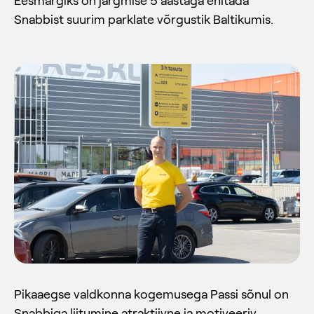
Eesmärgiks on järgmise 5 aastaga ehitada
Snabbist suurim parklate võrgustik Baltikumis.
Pikaaegse valdkonna kogemusega Passi sõnul on
Snabbiga liitumine atraktiivne ja motiveeriv