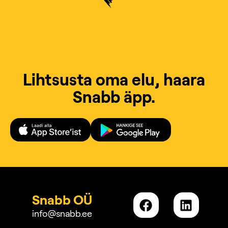
Lihtsusta oma elu, haara
Snabb äpp.
Snabb OÜ
info@snabb.ee