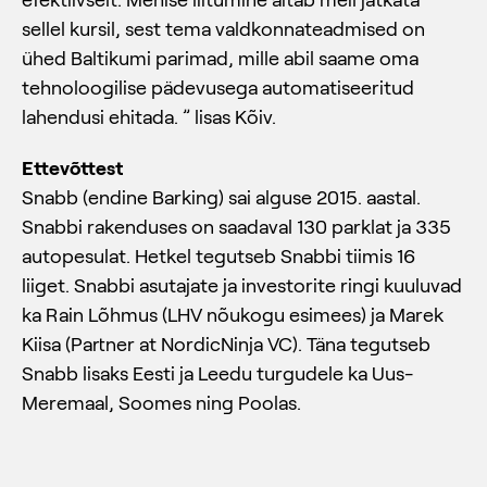
sellel kursil, sest tema valdkonnateadmised on
ühed Baltikumi parimad, mille abil saame oma
tehnoloogilise pädevusega automatiseeritud
lahendusi ehitada. ” lisas Kõiv.
Ettevõttest
Snabb (endine Barking) sai alguse 2015. aastal.
Snabbi rakenduses on saadaval 130 parklat ja 335
autopesulat. Hetkel tegutseb Snabbi tiimis 16
liiget. Snabbi asutajate ja investorite ringi kuuluvad
ka Rain Lõhmus (LHV nõukogu esimees) ja Marek
Kiisa (Partner at NordicNinja VC). Täna tegutseb
Snabb lisaks Eesti ja Leedu turgudele ka Uus-
Meremaal, Soomes ning Poolas.