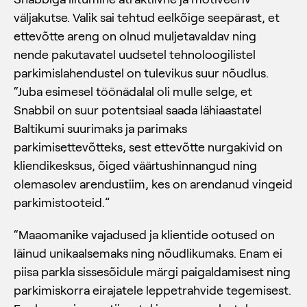
väljakutse. Valik sai tehtud eelkõige seepärast, et
ettevõtte areng on olnud muljetavaldav ning
nende pakutavatel uudsetel tehnoloogilistel
parkimislahendustel on tulevikus suur nõudlus.
“Juba esimesel töönädalal oli mulle selge, et
Snabbil on suur potentsiaal saada lähiaastatel
Baltikumi suurimaks ja parimaks
parkimisettevõtteks, sest ettevõtte nurgakivid on
kliendikesksus, õiged väärtushinnangud ning
olemasolev arendustiim, kes on arendanud vingeid
parkimistooteid.”
“Maaomanike vajadused ja klientide ootused on
läinud unikaalsemaks ning nõudlikumaks. Enam ei
piisa parkla sissesõidule märgi paigaldamisest ning
parkimiskorra eirajatele leppetrahvide tegemisest.