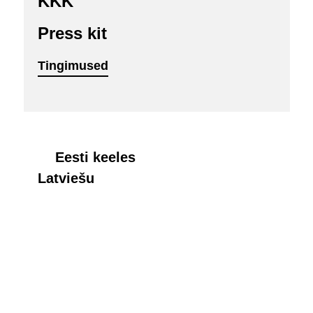
KKK
Press kit
Tingimused
Eesti keeles
Latviešu