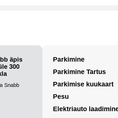
Parkimine
bb äpis
üle 300
Parkimine Tartus
kla
Parkimise kuukaart
a Snabb
Pesu
Elektriauto laadimin