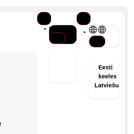
Haara äpp
Eesti
keeles
Latviešu
e