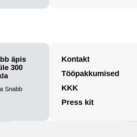
Kontakt
bb äpis
üle 300
Tööpakkumised
kla
KKK
a Snabb
Press kit