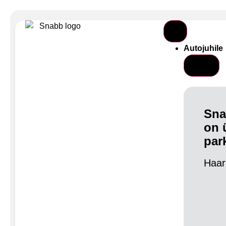
Autojuhile
Sna
on 
par
Haar