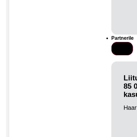
Partnerile
Lii
85 
kas
Haar