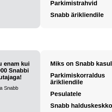
Parkimistrahvid
Snabb ärikliendile
Miks on Snabb kasul
tu enam kui
000 Snabbi
Parkimiskorraldus
utajaga!
ärikliendile
a Snabb
Pesulatele
Snabb halduskeskk