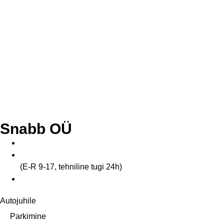
Snabb OÜ
info@snabb.ee
+372 5811 4001
(E-R 9-17, tehniline tugi 24h)
Veerenni 40a, Tallinn 10138
Autojuhile
Parkimine